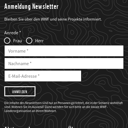
Anmeldung Newsletter
Bleiben Sie über den WWF und seine Projekte informiert.
Web2Case
Fieldset
anrede_name
Anrede
Infofelder
Frau
Herr
Vorname
Nachname
E-
Mailadresse
E-
Mail
Adresse
Ich
möchte,
dass
der
WWF
Die Inhalte des Newsletters sind nur an Personen gerichtet, die in der Schweiz wohnhaft
mich
sind. Wohnen Sie im Ausland? Dann wenden Sie sich bitte an die lokale WWF-
über
seine
Länderorganisation an Ihrem Wohnort.
Projekte
informiert.