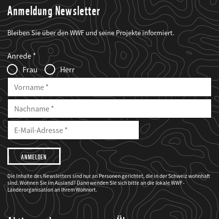
Anmeldung Newsletter
Bleiben Sie über den WWF und seine Projekte informiert.
Web2Case
Fieldset
anrede_name
Anrede
Infofelder
Frau
Herr
Vorname
Nachname
E-
Mailadresse
E-
Mail
Adresse
Ich
möchte,
dass
der
WWF
Die Inhalte des Newsletters sind nur an Personen gerichtet, die in der Schweiz wohnhaft
mich
sind. Wohnen Sie im Ausland? Dann wenden Sie sich bitte an die lokale WWF-
über
seine
Länderorganisation an Ihrem Wohnort.
Projekte
informiert.