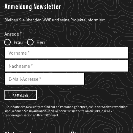
Anmeldung Newsletter
Bleiben Sie über den WWF und seine Projekte informiert.
Web2Case
Fieldset
anrede_name
Anrede
Infofelder
Frau
Herr
Vorname
Nachname
E-
Mailadresse
E-
Mail
Adresse
Ich
möchte,
dass
der
WWF
Die Inhalte des Newsletters sind nur an Personen gerichtet, die in der Schweiz wohnhaft
mich
sind. Wohnen Sie im Ausland? Dann wenden Sie sich bitte an die lokale WWF-
über
seine
Länderorganisation an Ihrem Wohnort.
Projekte
informiert.