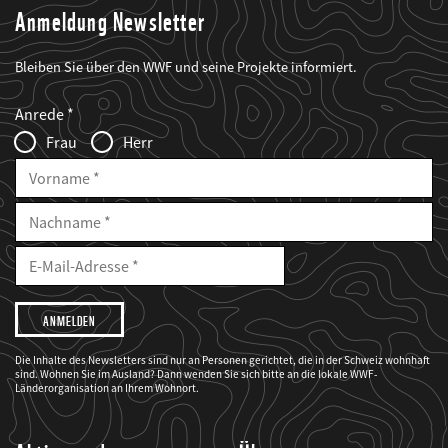
Anmeldung Newsletter
Bleiben Sie über den WWF und seine Projekte informiert.
Web2Case
Fieldset
anrede_name
Anrede
Infofelder
Frau
Herr
Vorname
Nachname
E-
Mailadresse
E-
Mail
Adresse
Ich
möchte,
dass
der
WWF
Die Inhalte des Newsletters sind nur an Personen gerichtet, die in der Schweiz wohnhaft
mich
sind. Wohnen Sie im Ausland? Dann wenden Sie sich bitte an die lokale WWF-
über
seine
Länderorganisation an Ihrem Wohnort.
Projekte
informiert.