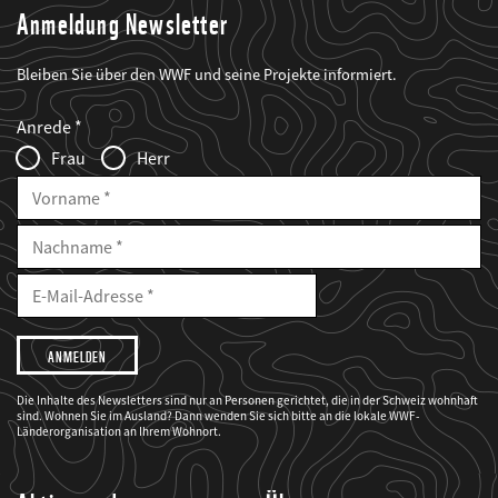
Anmeldung Newsletter
Bleiben Sie über den WWF und seine Projekte informiert.
Web2Case
Fieldset
anrede_name
Anrede
Infofelder
Frau
Herr
Vorname
Nachname
E-
Mailadresse
E-
Mail
Adresse
Ich
möchte,
dass
der
WWF
Die Inhalte des Newsletters sind nur an Personen gerichtet, die in der Schweiz wohnhaft
mich
sind. Wohnen Sie im Ausland? Dann wenden Sie sich bitte an die lokale WWF-
über
seine
Länderorganisation an Ihrem Wohnort.
Projekte
informiert.