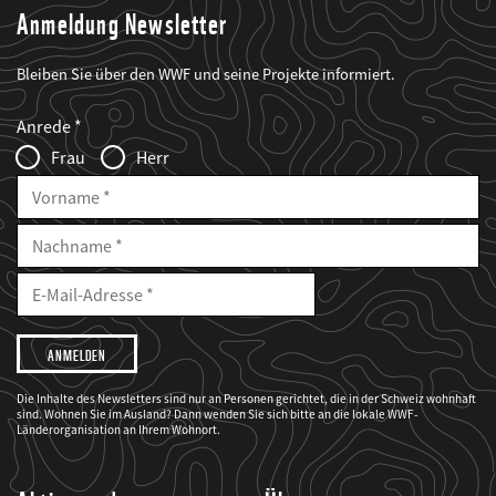
Anmeldung Newsletter
Bleiben Sie über den WWF und seine Projekte informiert.
Web2Case
Fieldset
anrede_name
Anrede
Infofelder
Frau
Herr
Vorname
Nachname
E-
Mailadresse
E-
Mail
Adresse
Ich
möchte,
dass
der
WWF
Die Inhalte des Newsletters sind nur an Personen gerichtet, die in der Schweiz wohnhaft
mich
sind. Wohnen Sie im Ausland? Dann wenden Sie sich bitte an die lokale WWF-
über
seine
Länderorganisation an Ihrem Wohnort.
Projekte
informiert.