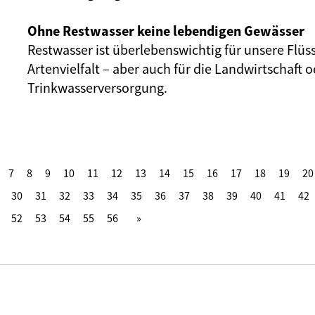
Ohne Restwasser keine lebendigen Gewässer
Restwasser ist überlebenswichtig für unsere Flüs
Artenvielfalt – aber auch für die Landwirtschaft o
Trinkwasserversorgung.
7
8
9
10
11
12
13
14
15
16
17
18
19
20
30
31
32
33
34
35
36
37
38
39
40
41
42
52
53
54
55
56