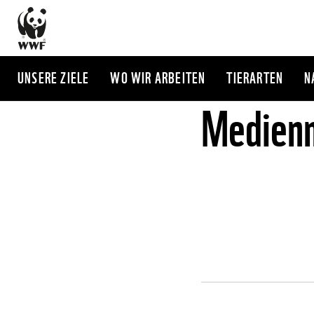
Direkt
zum
Inhalt
UNSERE ZIELE
WO WIR ARBEITEN
TIERARTEN
N
Medienm