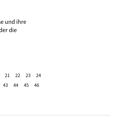
se und ihre
der die
21
22
23
24
43
44
45
46