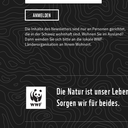
Mail
Adresse
Ich
möchte,
dass
der
WWF
Die Inhalte des Newsletters sind nur an Personen gerichtet,
mich
die in der Schweiz wohnhaft sind. Wohnen Sie im Ausland?
über
Dann wenden Sie sich bitte an die lokale WWF-
seine
Projekte
Länderorganisation an Ihrem Wohnort.
informiert.
Die Natur ist unser Lebe
Sorgen wir für beides.