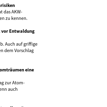
risiken
at das AKW-
gen zu kennen.
z vor Entwaldung
. Auch auf griffige
en dem Vorschlag
Atomträumen eine
ag zur Atom-
wenn auch