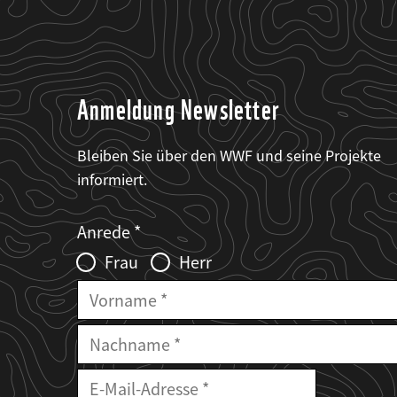
Anmeldung Newsletter
Bleiben Sie über den WWF und seine Projekte
informiert.
Web2Case
Fieldset
anrede_name
Anrede
Infofelder
Frau
Herr
Vorname
Nachname
E-
Mailadresse
E-