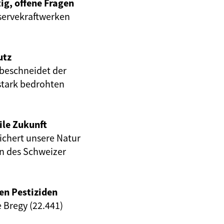
ig, offene Fragen
servekraftwerken
utz
beschneidet der
stark bedrohten
ile Zukunft
eichert unsere Natur
en des Schweizer
en Pestiziden
e Bregy (22.441)