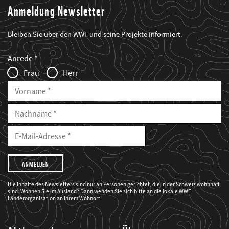
Anmeldung Newsletter
Bleiben Sie über den WWF und seine Projekte informiert.
Web2Case
Fieldset
anrede_name
Anrede
Infofelder
Frau
Herr
Vorname
Nachname
E-
Mailadresse
E-
Mail
Adresse
Ich
möchte,
dass
der
WWF
Die Inhalte des Newsletters sind nur an Personen gerichtet, die in der Schweiz wohnhaft
mich
sind. Wohnen Sie im Ausland? Dann wenden Sie sich bitte an die lokale WWF-
über
seine
Länderorganisation an Ihrem Wohnort.
Projekte
informiert.