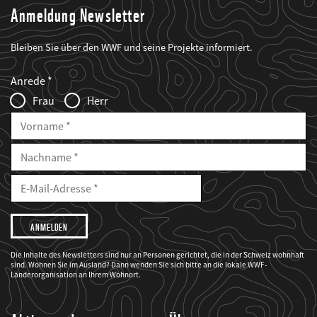
Anmeldung Newsletter
Bleiben Sie über den WWF und seine Projekte informiert.
Web2Case
Fieldset
anrede_name
Anrede
Infofelder
Frau
Herr
Vorname
Nachname
E-
Mailadresse
E-
Mail
Adresse
Ich
möchte,
dass
der
WWF
Die Inhalte des Newsletters sind nur an Personen gerichtet, die in der Schweiz wohnhaft
mich
sind. Wohnen Sie im Ausland? Dann wenden Sie sich bitte an die lokale WWF-
über
seine
Länderorganisation an Ihrem Wohnort.
Projekte
informiert.