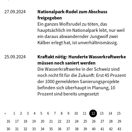
27.09.2024
Nationalpark-Rudel zum Abschuss
freigegeben
Ein ganzes Wolfsrudel zu töten, das
hauptsächlich im Nationalpark lebt, nur weil
ein daraus abwandernder Jungwolf zwei
Kälber erlegt hat, ist unverhältnismässig.
25.09.2024
Kraftakt nötig: Hunderte Wasserkraftwerke
müssen noch saniert werden
Die Wasserkraftwerke in der Schweiz sind
noch nicht fit für die Zukunft: Erst 45 Prozent
der 1000 gemeldeten Sanierungsprojekte
befinden sich überhaupt in Planung, 10
Prozent sind bereits umgesetzt
1
2
3
4
5
6
7
8
9
10
11
12
13
14
15
16
17
18
19
20
21
22
23
24
25
26
27
28
29
30
31
32
33
34
35
36
37
38
39
40
41
42
43