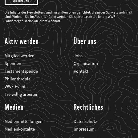
möchte,
dass
der
WWF
Die Inhalte des Newsletters sind nur an Personen gerichtet, die in der Schweiz wohnhaft
mich
sind. Wohnen Sie im Ausland? Dann wenden Sie sich bitte an die lokale WWF-
über
seine
Länderorganisation an Ihrem Wohnort.
Projekte
informiert.
Aktiv werden
Über uns
Mitglied werden
Jobs
Spenden
Organisation
Testamentspende
Kontakt
Philanthropie
WWF-Events
Freiwillig arbeiten
Medien
Rechtliches
Medienmitteilungen
Datenschutz
Medienkontakte
Impressum