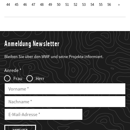
44
45
46
47
48
49
50
51
52
53
54
55
56
Anmeldung Newsletter
Bleiben Sie über den WWF und seine Projekte informiert.
Web2Case
Fieldset
anrede_name
Anrede
Infofelder
Frau
Herr
Vorname
Nachname
E-
Mailadresse
E-
Mail
Adresse
Ich