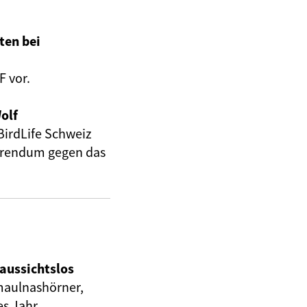
ten bei
F vor.
olf
irdLife Schweiz
ferendum gegen das
 aussichtslos
tmaulnashörner,
s Jahr.