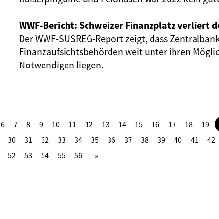
WWF-Bericht: Schweizer Finanzplatz verliert d
Der WWF-SUSREG-Report zeigt, dass Zentralban
Finanzaufsichtsbehörden weit unter ihren Mögl
Notwendigen liegen.
6
7
8
9
10
11
12
13
14
15
16
17
18
19
30
31
32
33
34
35
36
37
38
39
40
41
42
52
53
54
55
56