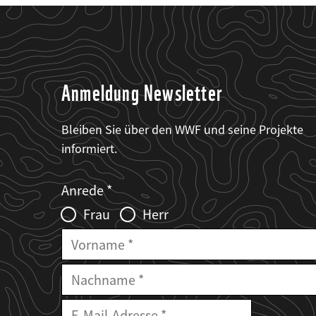
Anmeldung Newsletter
Bleiben Sie über den WWF und seine Projekte
informiert.
Web2Case
Fieldset
anrede_name
Anrede
Infofelder
Frau
Herr
Vorname
Nachname
E-
E-