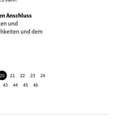
en Anschluss
ken und
ichkeiten und dem
20
21
22
23
24
43
44
45
46