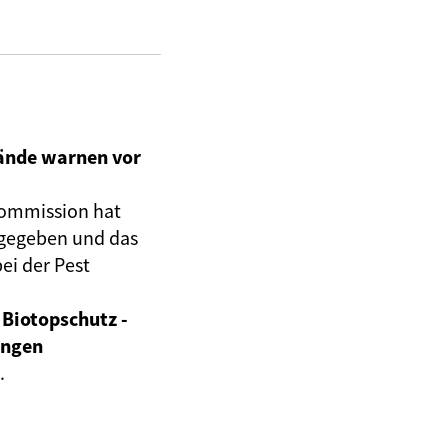
ände warnen vor
kommission hat
gegeben und das
ei der Pest
Biotopschutz -
ungen
.