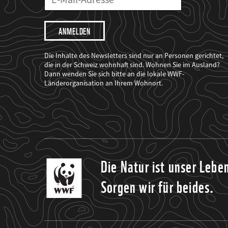
Mailadresse
Mail
Adresse
Ich
möchte,
dass
der
WWF
Die Inhalte des Newsletters sind nur an Personen gerichtet,
mich
die in der Schweiz wohnhaft sind. Wohnen Sie im Ausland?
über
Dann wenden Sie sich bitte an die lokale WWF-
seine
Projekte
Länderorganisation an Ihrem Wohnort.
informiert.
Die Natur ist unser Lebe
Sorgen wir für beides.