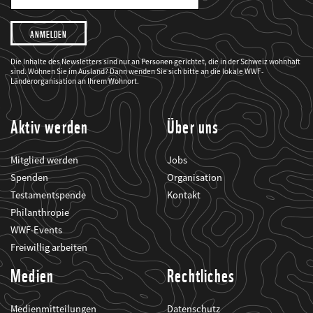
Mail
Adresse
Ich
möchte,
dass
der
WWF
Die Inhalte des Newsletters sind nur an Personen gerichtet, die in der Schweiz wohnhaft
mich
sind. Wohnen Sie im Ausland? Dann wenden Sie sich bitte an die lokale WWF-
über
seine
Länderorganisation an Ihrem Wohnort.
Projekte
informiert.
Aktiv werden
Über uns
Mitglied werden
Jobs
Spenden
Organisation
Testamentspende
Kontakt
Philanthropie
WWF-Events
Freiwillig arbeiten
Medien
Rechtliches
Medienmitteilungen
Datenschutz