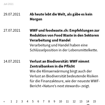
Juli 2021
29.07.2021
Ab heute lebt die Welt, als gäbe es kein
Morgen
27.07.2021
WWF und foodwaste.ch: Empfehlungen zur
Reduktion von Food Waste in den Sektoren
Verarbeitung und Handel
Verarbeitung und Handel haben eine
Schlüsselposition in der Lebensmittelkette.
14.07.2021
Verlust an Biodiversität: WWF nimmt
Zentralbanken in die Pflicht
Wie die Klimaerwärmung birgt auch der
Verlust an Biodiversität bedeutende Risiken
für die Finanzakteure, wie der neueste WWF-
Bericht «Nature’s next stewards» zeigt.
1
2
3
4
5
6
7
8
9
10
11
12
13
14
15