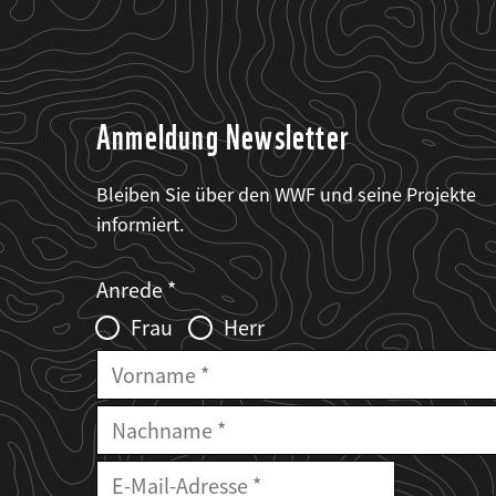
Anmeldung Newsletter
Bleiben Sie über den WWF und seine Projekte
informiert.
Web2Case
Fieldset
anrede_name
Anrede
Infofelder
Frau
Herr
Vorname
Nachname
E-
Mailadresse
E-