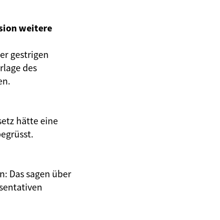
sion weitere
er gestrigen
rlage des
en.
etz hätte eine
egrüsst.
en: Das sagen über
äsentativen