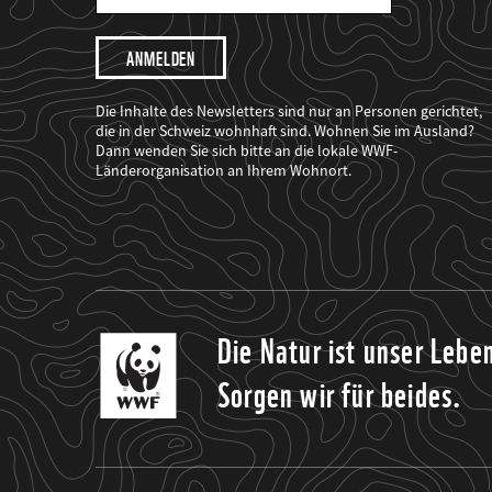
Mail
Adresse
Ich
möchte,
dass
der
WWF
Die Inhalte des Newsletters sind nur an Personen gerichtet,
mich
die in der Schweiz wohnhaft sind. Wohnen Sie im Ausland?
über
Dann wenden Sie sich bitte an die lokale WWF-
seine
Projekte
Länderorganisation an Ihrem Wohnort.
informiert.
Die Natur ist unser Lebe
Sorgen wir für beides.