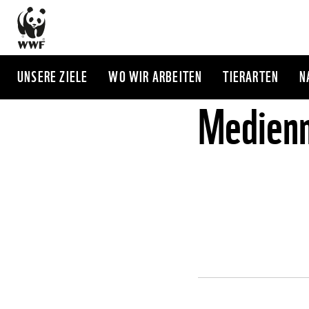
Direkt
zum
Inhalt
UNSERE ZIELE
WO WIR ARBEITEN
TIERARTEN
N
Medienm