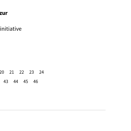
zur
nitiative
20
21
22
23
24
43
44
45
46