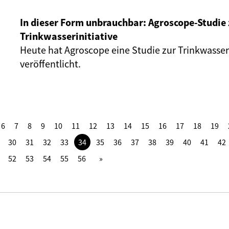
In dieser Form unbrauchbar: Agroscope-Studie 
Trinkwasserinitiative
Heute hat Agroscope eine Studie zur Trinkwasseri
veröffentlicht.
6
7
8
9
10
11
12
13
14
15
16
17
18
19
30
31
32
33
34
35
36
37
38
39
40
41
42
52
53
54
55
56