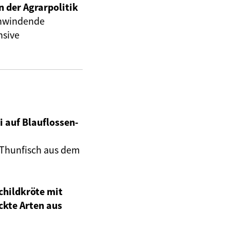
n der Agrarpolitik
chwindende
nsive
i auf Blauflossen-
n-Thunfisch aus dem
childkröte mit
ckte Arten aus