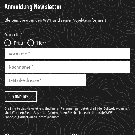
Anmeldung Newsletter
Bleiben Sie über den WWF und seine Projekte informiert.
Web2Case
Fieldset
anrede_name
Anrede
Infofelder
Frau
Herr
Vorname
Nachname
E-
Mailadresse
E-
Mail
Adresse
Ich
möchte,
dass
der
WWF
Die Inhalte des Newsletters sind nur an Personen gerichtet, die in der Schweiz wohnhaft
mich
sind. Wohnen Sie im Ausland? Dann wenden Sie sich bitte an die lokale WWF-
über
seine
Länderorganisation an Ihrem Wohnort.
Projekte
informiert.