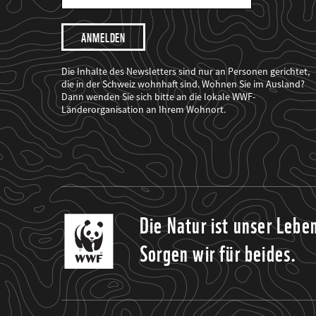
Mail
Adresse
Ich
möchte,
dass
der
WWF
Die Inhalte des Newsletters sind nur an Personen gerichtet,
mich
die in der Schweiz wohnhaft sind. Wohnen Sie im Ausland?
über
Dann wenden Sie sich bitte an die lokale WWF-
seine
Projekte
Länderorganisation an Ihrem Wohnort.
informiert.
Die Natur ist unser Lebe
Sorgen wir für beides.