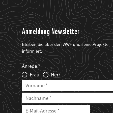
Anmeldung Newsletter
Bleiben Sie über den WWF und seine Projekte
informiert.
Web2Case
Fieldset
anrede_name
Anrede
Infofelder
Frau
Herr
Vorname
Nachname
E-
Mailadresse
E-