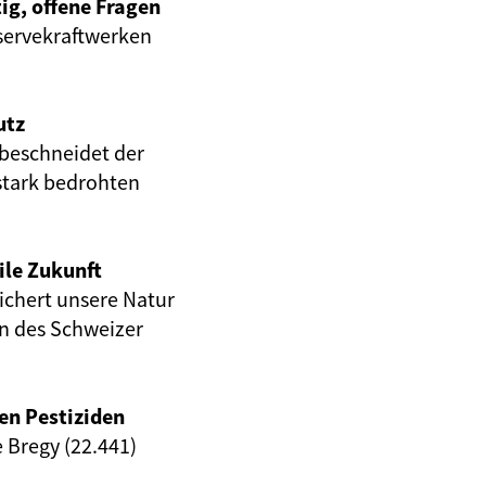
ig, offene Fragen
servekraftwerken
utz
beschneidet der
stark bedrohten
ile Zukunft
eichert unsere Natur
en des Schweizer
en Pestiziden
e Bregy (22.441)