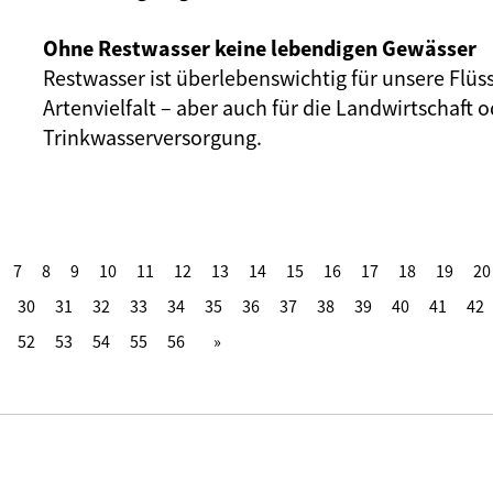
Ohne Restwasser keine lebendigen Gewässer
Restwasser ist überlebenswichtig für unsere Flüs
Artenvielfalt – aber auch für die Landwirtschaft o
Trinkwasserversorgung.
7
8
9
10
11
12
13
14
15
16
17
18
19
20
30
31
32
33
34
35
36
37
38
39
40
41
42
52
53
54
55
56