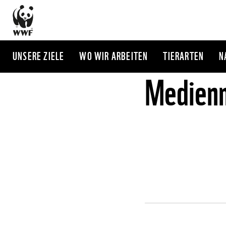
Direkt
zum
Inhalt
UNSERE ZIELE
WO WIR ARBEITEN
TIERARTEN
N
Medienm