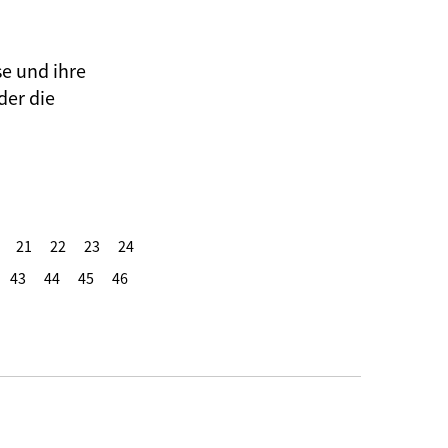
se und ihre
der die
21
22
23
24
43
44
45
46