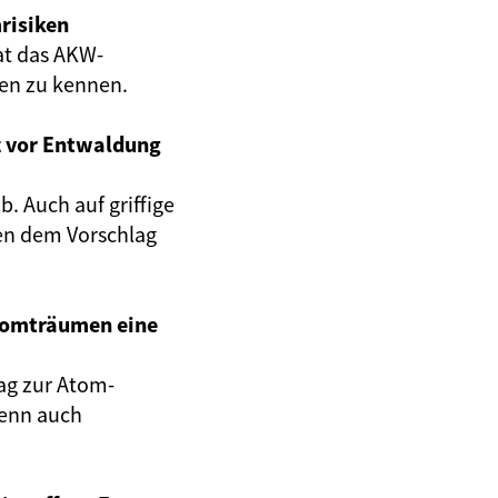
risiken
at das AKW-
gen zu kennen.
z vor Entwaldung
. Auch auf griffige
en dem Vorschlag
Atomträumen eine
ag zur Atom-
wenn auch