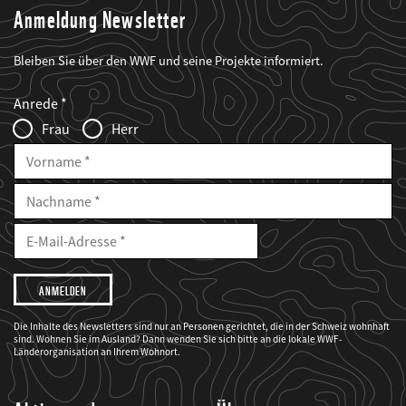
Anmeldung Newsletter
Bleiben Sie über den WWF und seine Projekte informiert.
Web2Case
Fieldset
anrede_name
Anrede
Infofelder
Frau
Herr
Vorname
Nachname
E-
Mailadresse
E-
Mail
Adresse
Ich
möchte,
dass
der
WWF
Die Inhalte des Newsletters sind nur an Personen gerichtet, die in der Schweiz wohnhaft
mich
sind. Wohnen Sie im Ausland? Dann wenden Sie sich bitte an die lokale WWF-
über
seine
Länderorganisation an Ihrem Wohnort.
Projekte
informiert.