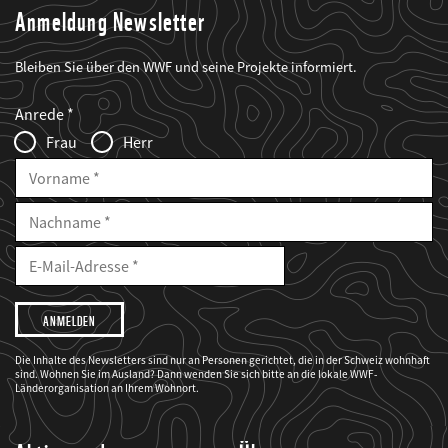
Anmeldung Newsletter
Bleiben Sie über den WWF und seine Projekte informiert.
Web2Case
Fieldset
anrede_name
Anrede
Infofelder
Frau
Herr
Vorname
Nachname
E-
Mailadresse
E-
Mail
Adresse
Ich
möchte,
dass
der
WWF
Die Inhalte des Newsletters sind nur an Personen gerichtet, die in der Schweiz wohnhaft
mich
sind. Wohnen Sie im Ausland? Dann wenden Sie sich bitte an die lokale WWF-
über
seine
Länderorganisation an Ihrem Wohnort.
Projekte
informiert.