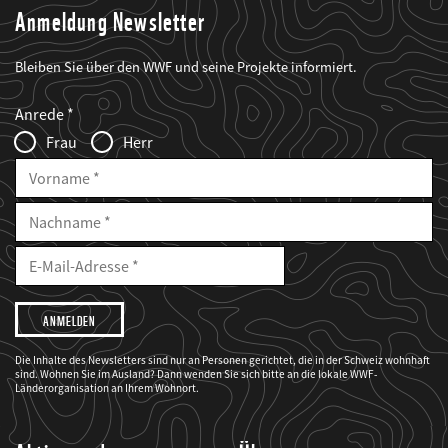
Anmeldung Newsletter
Bleiben Sie über den WWF und seine Projekte informiert.
Web2Case
Fieldset
anrede_name
Anrede
Infofelder
Frau
Herr
Vorname
Nachname
E-
Mailadresse
E-
Mail
Adresse
Ich
möchte,
dass
der
WWF
Die Inhalte des Newsletters sind nur an Personen gerichtet, die in der Schweiz wohnhaft
mich
sind. Wohnen Sie im Ausland? Dann wenden Sie sich bitte an die lokale WWF-
über
seine
Länderorganisation an Ihrem Wohnort.
Projekte
informiert.