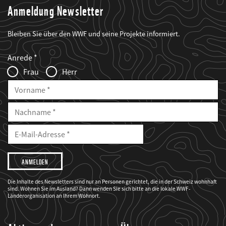
Anmeldung Newsletter
Bleiben Sie über den WWF und seine Projekte informiert.
Web2Case
Fieldset
anrede_name
Anrede
Infofelder
Frau
Herr
Vorname
Nachname
E-
Mailadresse
E-
Mail
Adresse
Ich
möchte,
dass
der
WWF
Die Inhalte des Newsletters sind nur an Personen gerichtet, die in der Schweiz wohnhaft
mich
sind. Wohnen Sie im Ausland? Dann wenden Sie sich bitte an die lokale WWF-
über
seine
Länderorganisation an Ihrem Wohnort.
Projekte
informiert.