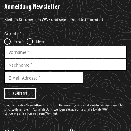
Anmeldung Newsletter
Bleiben Sie über den WWF und seine Projekte informiert.
Web2Case
Fieldset
anrede_name
Anrede
Infofelder
Frau
Herr
Vorname
Nachname
E-
Mailadresse
E-
Mail
Adresse
Ich
möchte,
dass
der
WWF
Die Inhalte des Newsletters sind nur an Personen gerichtet, die in der Schweiz wohnhaft
mich
sind. Wohnen Sie im Ausland? Dann wenden Sie sich bitte an die lokale WWF-
über
seine
Länderorganisation an Ihrem Wohnort.
Projekte
informiert.