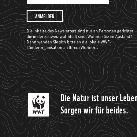
Mail
Adresse
Ich
möchte,
dass
der
WWF
Die Inhalte des Newsletters sind nur an Personen gerichtet,
mich
die in der Schweiz wohnhaft sind. Wohnen Sie im Ausland?
über
Dann wenden Sie sich bitte an die lokale WWF-
seine
Projekte
Länderorganisation an Ihrem Wohnort.
informiert.
Die Natur ist unser Lebe
Sorgen wir für beides.