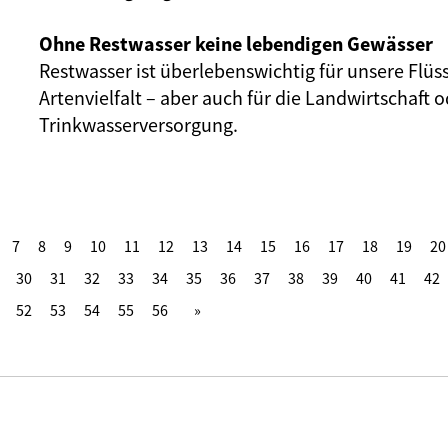
Ohne Restwasser keine lebendigen Gewässer
Restwasser ist überlebenswichtig für unsere Flüs
Artenvielfalt – aber auch für die Landwirtschaft o
Trinkwasserversorgung.
7
8
9
10
11
12
13
14
15
16
17
18
19
20
30
31
32
33
34
35
36
37
38
39
40
41
42
52
53
54
55
56