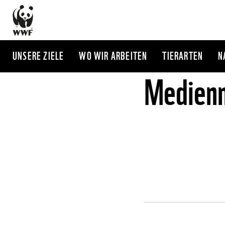
Direkt
zum
Inhalt
UNSERE ZIELE
WO WIR ARBEITEN
TIERARTEN
N
Medienm