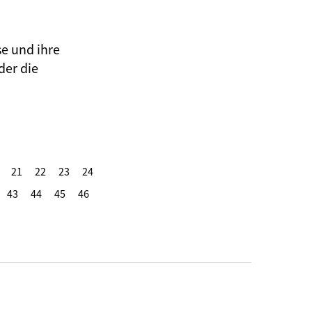
se und ihre
der die
21
22
23
24
43
44
45
46