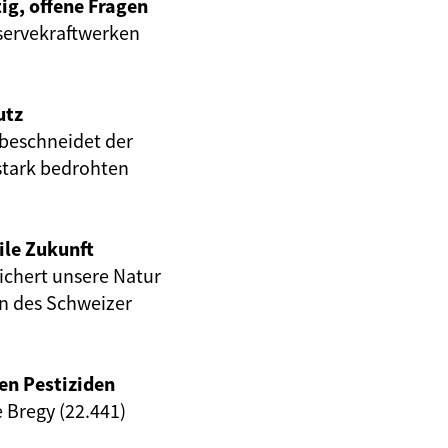
ig, offene Fragen
servekraftwerken
utz
beschneidet der
stark bedrohten
ile Zukunft
eichert unsere Natur
en des Schweizer
en Pestiziden
e Bregy (22.441)