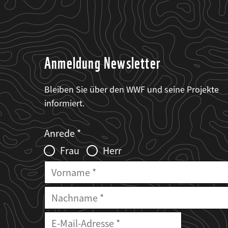
Anmeldung Newsletter
Bleiben Sie über den WWF und seine Projekte
informiert.
Web2Case
Fieldset
anrede_name
Anrede
Infofelder
Frau
Herr
Vorname
Nachname
E-
Mailadresse
E-