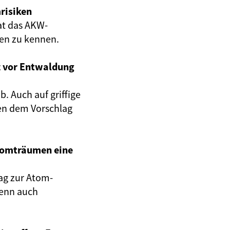
risiken
at das AKW-
gen zu kennen.
z vor Entwaldung
. Auch auf griffige
en dem Vorschlag
Atomträumen eine
ag zur Atom-
wenn auch