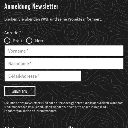
Anmeldung Newsletter
Bleiben Sie über den WWF und seine Projekte informiert.
Web2Case
Fieldset
anrede_name
Anrede
Infofelder
Frau
Herr
Vorname
Nachname
E-
Mailadresse
E-
Mail
Adresse
Ich
möchte,
dass
der
WWF
Die Inhalte des Newsletters sind nur an Personen gerichtet, die in der Schweiz wohnhaft
mich
sind. Wohnen Sie im Ausland? Dann wenden Sie sich bitte an die lokale WWF-
über
seine
Länderorganisation an Ihrem Wohnort.
Projekte
informiert.