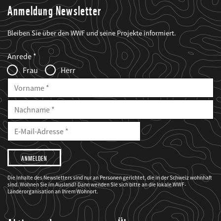
Anmeldung Newsletter
Bleiben Sie über den WWF und seine Projekte informiert.
Web2Case
Fieldset
anrede_name
Anrede
Infofelder
Frau
Herr
Vorname
Nachname
E-
Mailadresse
E-
Mail
Adresse
Ich
möchte,
dass
der
WWF
Die Inhalte des Newsletters sind nur an Personen gerichtet, die in der Schweiz wohnhaft
mich
sind. Wohnen Sie im Ausland? Dann wenden Sie sich bitte an die lokale WWF-
über
seine
Länderorganisation an Ihrem Wohnort.
Projekte
informiert.