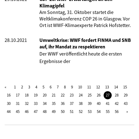
Klimagipfel
Am Sonntag, 31. Oktober startet die
Weltklimakonferenz COP 26 in Glasgow. Vor
Ort ist WWF-Klimaexperte Patrick Hofstetter.
28.10.2021
Umweltkrise: WWF fordert FINMA und SNB
auf, ihr Mandat zu respektieren
Der WWF veröffentlicht heute die ersten
Ergebnisse der
1
2
3
4
5
6
7
8
9
10
11
12
13
14
15
16
17
18
19
20
21
22
23
24
25
26
27
28
29
30
31
32
33
34
35
36
37
38
39
40
41
42
43
44
45
46
47
48
49
50
51
52
53
54
55
56