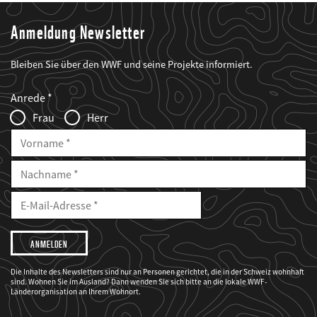
Anmeldung Newsletter
Bleiben Sie über den WWF und seine Projekte informiert.
Web2Case
Fieldset
anrede_name
Anrede
Infofelder
Frau
Herr
Vorname
Nachname
E-
Mailadresse
E-
Mail
Adresse
Ich
möchte,
dass
der
WWF
Die Inhalte des Newsletters sind nur an Personen gerichtet, die in der Schweiz wohnhaft
mich
sind. Wohnen Sie im Ausland? Dann wenden Sie sich bitte an die lokale WWF-
über
seine
Länderorganisation an Ihrem Wohnort.
Projekte
informiert.