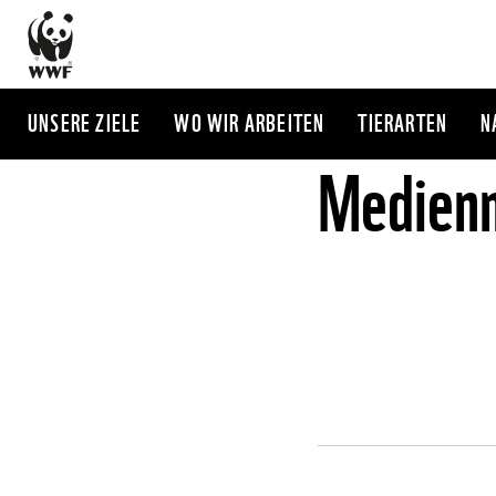
Direkt
zum
Inhalt
UNSERE ZIELE
WO WIR ARBEITEN
TIERARTEN
N
Medienm