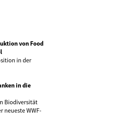
uktion von Food
l
ition in der
nken in die
n Biodiversität
der neueste WWF-