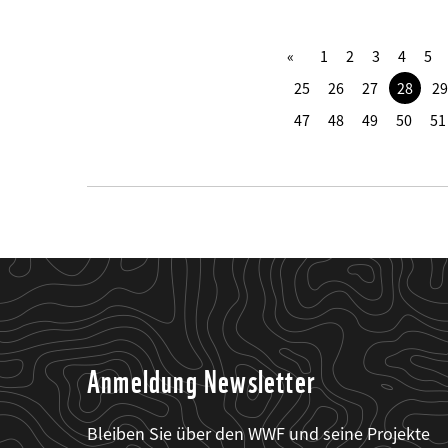
1
2
3
4
5
25
26
27
28
29
47
48
49
50
51
Anmeldung Newsletter
Bleiben Sie über den WWF und seine Projekte