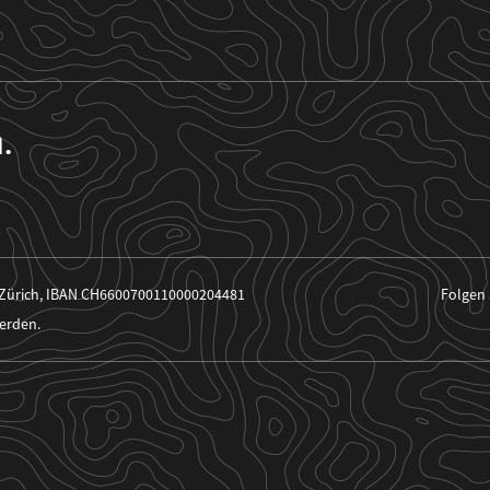
n.
 Zürich, IBAN CH6600700110000204481
Folgen 
erden.