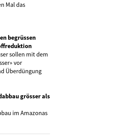
en Mal
das
en begrüssen
offreduktion
ser sollen mit dem
ser» vor
und Überdüngung
abbau grösser als
abbau im Amazonas