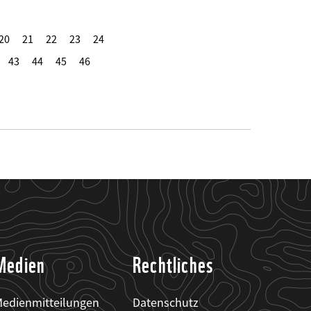
20
21
22
23
24
43
44
45
46
Medien
Rechtliches
edienmitteilungen
Datenschutz