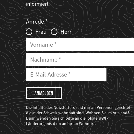
informiert.
Web2Case
Fieldset
anrede_name
Anrede
Infofelder
Frau
Herr
Vorname
Nachname
E-
Mailadresse
E-
Mail
Adresse
Ich
möchte,
dass
der
WWF
Die Inhalte des Newsletters sind nur an Personen gerichtet,
mich
die in der Schweiz wohnhaft sind. Wohnen Sie im Ausland?
über
Dann wenden Sie sich bitte an die lokale WWF-
seine
Projekte
Länderorganisation an Ihrem Wohnort.
informiert.