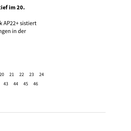
ief im 20.
 AP22+ sistiert
ngen in der
20
21
22
23
24
43
44
45
46