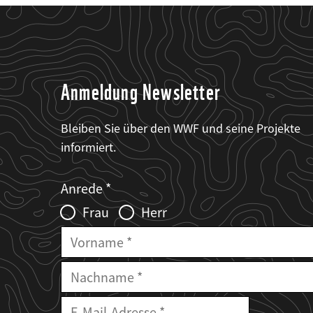
Anmeldung Newsletter
Bleiben Sie über den WWF und seine Projekte
informiert.
Web2Case
Fieldset
anrede_name
Anrede
Infofelder
Frau
Herr
Vorname
Nachname
E-
E-