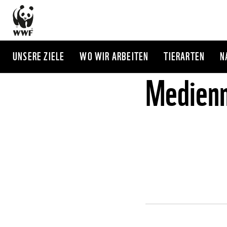
Direkt
zum
Inhalt
UNSERE ZIELE
WO WIR ARBEITEN
TIERARTEN
N
Medienm