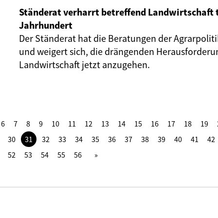
Ständerat verharrt betreffend Landwirtschaft t
Jahrhundert
Der Ständerat hat die Beratungen der Agrarpolitik
und weigert sich, die drängenden Herausforderu
Landwirtschaft jetzt anzugehen.
6
7
8
9
10
11
12
13
14
15
16
17
18
19
30
31
32
33
34
35
36
37
38
39
40
41
42
52
53
54
55
56