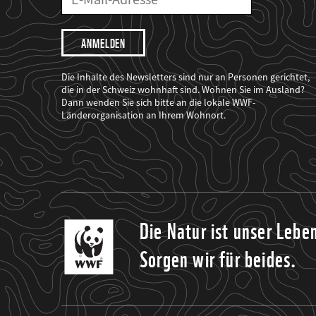
Mailadresse
Mail
Adresse
Ich
möchte,
dass
der
WWF
Die Inhalte des Newsletters sind nur an Personen gerichtet,
mich
die in der Schweiz wohnhaft sind. Wohnen Sie im Ausland?
über
Dann wenden Sie sich bitte an die lokale WWF-
seine
Projekte
Länderorganisation an Ihrem Wohnort.
informiert.
Die Natur ist unser Lebe
Sorgen wir für beides.