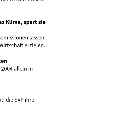
as Klima, spart sie
emissionen lassen
irtschaft erzielen.
ten
2004 allein in
d die SVP ihre