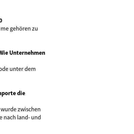
0
äume gehören zu
 Wie Unternehmen
iode unter dem
mporte die
z wurde zwischen
e nach land- und