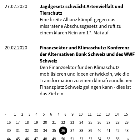
27.02.2020
Jagdgesetz schwächt Artenvielfalt und
Tierschutz
Eine breite Allianz kämpft gegen das
missratene Abschussgesetz und ruft zu
einem klaren Nein am 17. Mai auf.
20.02.2020
Finanzsektor und Klimaschutz: Konferenz
der Alternativen Bank Schweiz und des WWF
Schweiz
Den Finanzsektor für den Klimaschutz
mobilisieren und Ideen entwickeln, wie die
Transformation zu einem klimafreundlichen
Finanzplatz Schweiz gelingen kann - dies ist
das Ziel ein
1
2
3
4
5
6
7
8
9
10
11
12
13
14
15
16
17
18
19
20
21
22
23
24
25
26
27
28
29
30
31
32
33
34
35
36
37
38
39
40
41
42
43
44
45
46
47
48
49
50
51
52
53
54
55
56