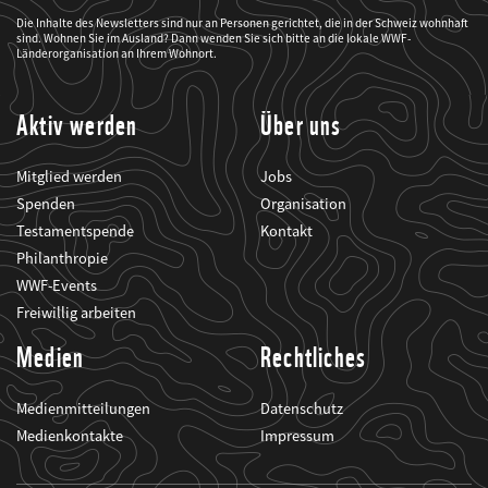
der
WWF
Die Inhalte des Newsletters sind nur an Personen gerichtet, die in der Schweiz wohnhaft
mich
sind. Wohnen Sie im Ausland? Dann wenden Sie sich bitte an die lokale WWF-
über
seine
Länderorganisation an Ihrem Wohnort.
Projekte
informiert.
Aktiv werden
Über uns
Mitglied werden
Jobs
Spenden
Organisation
Testamentspende
Kontakt
Philanthropie
WWF-Events
Freiwillig arbeiten
Medien
Rechtliches
Medienmitteilungen
Datenschutz
Medienkontakte
Impressum