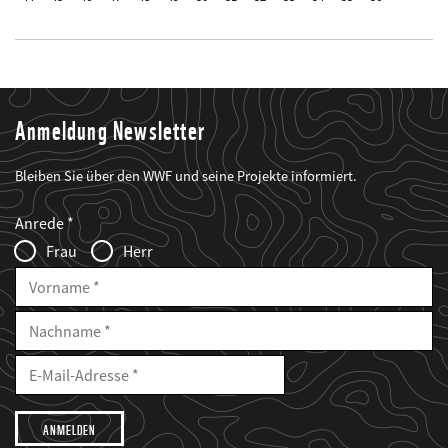
Anmeldung Newsletter
Bleiben Sie über den WWF und seine Projekte informiert.
Web2Case
Fieldset
anrede_name
Anrede
Infofelder
Frau
Herr
Vorname
Nachname
E-
Mailadresse
E-
Mail
Adresse
Ich
möchte,
dass