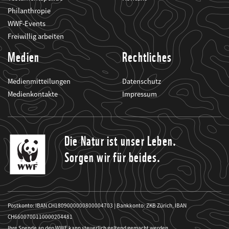
Philanthropie
WWF-Events
Freiwillig arbeiten
Medien
Rechtliches
Medienmitteilungen
Datenschutz
Medienkontakte
Impressum
Die Natur ist unser Leben.
Sorgen wir für beides.
Postkonto: IBAN CH1809000000800004703 | Bankkonto: ZKB Zürich, IBAN
CH6600700110000204481
Ihre Spende an den WWF kann steuerlich geltend gemacht werden.