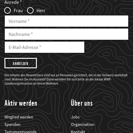
Anrede
Infofelder
Frau
Herr
Vorname
Nachname
E-
Mailadresse
E-
Mail
Adresse
Ich
möchte,
dass
der
WWF
Die Inhalte des Newsletters sind nur an Personen gerichtet, die in der Schweiz wohnhaft
mich
sind. Wohnen Sie im Ausland? Dann wenden Sie sich bitte an die lokale WWF-
über
seine
Länderorganisation an Ihrem Wohnort.
Projekte
informiert.
Aktiv werden
Über uns
Mitglied werden
Jobs
Spenden
Organisation
Testamentspende
Kontakt