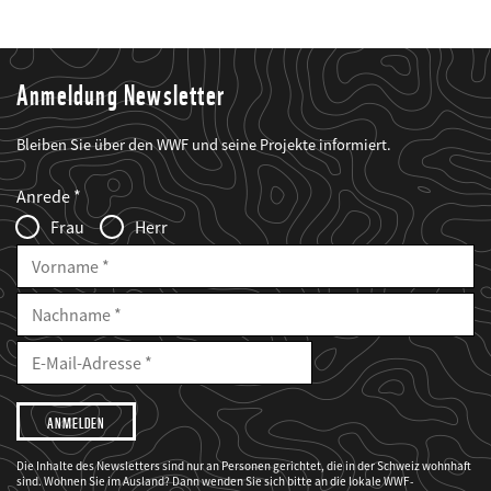
Anmeldung Newsletter
Bleiben Sie über den WWF und seine Projekte informiert.
Web2Case
Fieldset
anrede_name
Anrede
Infofelder
Frau
Herr
Vorname
Nachname
E-
Mailadresse
E-
Mail
Adresse
Ich
möchte,
dass
der
WWF
Die Inhalte des Newsletters sind nur an Personen gerichtet, die in der Schweiz wohnhaft
mich
sind. Wohnen Sie im Ausland? Dann wenden Sie sich bitte an die lokale WWF-
über