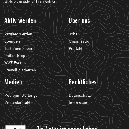
seine
Länderorganisation an Ihrem Wohnort.
Projekte
informiert.
Aktiv werden
Über uns
Mitglied werden
Jobs
Spenden
Organisation
Testamentspende
Kontakt
Philanthropie
WWF-Events
Freiwillig arbeiten
Medien
Rechtliches
Medienmitteilungen
Datenschutz
Medienkontakte
Impressum
Die Natur ist unser Leben.