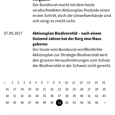
Der Bundesrat macht mit dem heute
verabschiedeten Aktionsplan Pestizide einen
ersten Schritt, doch die Umweltverbände sind
sich einig: es reicht nicht.
07.09.2017
Aktionsplan Biodiversität – nach einem
Dutzend Jahren hat der Berg eine Maus
geboren
Der heute vom Bundesrat veröffentlichte
Aktionsplan zur Strategie Biodiversität wird
den grossen Herausforderungen zum Schutz
der Biodiversität in der Schweiz nicht gerecht.
1
2
3
4
5
6
7
8
9
10
11
12
13
14
15
16
17
18
19
20
21
22
23
24
25
26
27
28
29
30
31
32
33
34
35
36
37
38
39
40
41
42
43
44
45
46
47
48
49
50
51
52
53
54
55
56