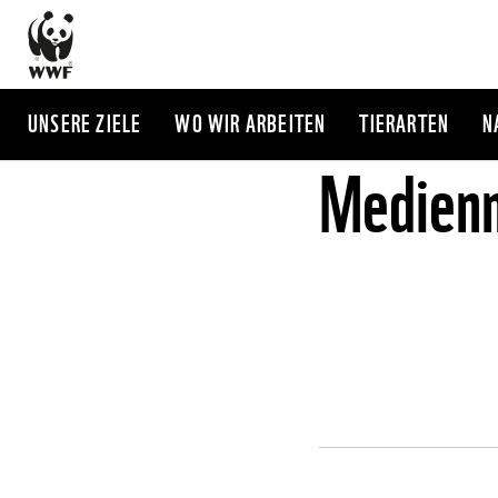
Direkt
zum
Inhalt
UNSERE ZIELE
WO WIR ARBEITEN
TIERARTEN
N
Medienm