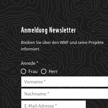
Anmeldung Newsletter
Bleiben Sie über den WWF und seine Projekte
informiert.
Web2Case
Fieldset
anrede_name
Anrede
Infofelder
Frau
Herr
Vorname
Nachname
E-
Mailadresse
E-