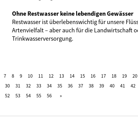
Ohne Restwasser keine lebendigen Gewässer
Restwasser ist überlebenswichtig für unsere Flüs
Artenvielfalt – aber auch für die Landwirtschaft o
Trinkwasserversorgung.
7
8
9
10
11
12
13
14
15
16
17
18
19
20
30
31
32
33
34
35
36
37
38
39
40
41
42
52
53
54
55
56