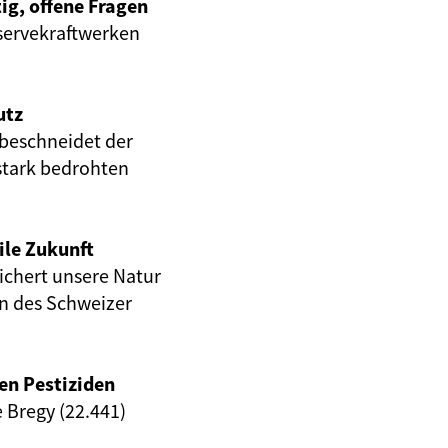
ig, offene Fragen
servekraftwerken
utz
beschneidet der
stark bedrohten
ile Zukunft
eichert unsere Natur
en des Schweizer
en Pestiziden
e Bregy (22.441)