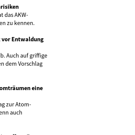
risiken
at das AKW-
gen zu kennen.
z vor Entwaldung
. Auch auf griffige
en dem Vorschlag
Atomträumen eine
ag zur Atom-
wenn auch