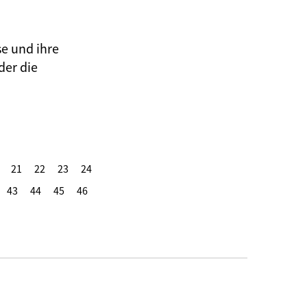
se und ihre
der die
21
22
23
24
43
44
45
46