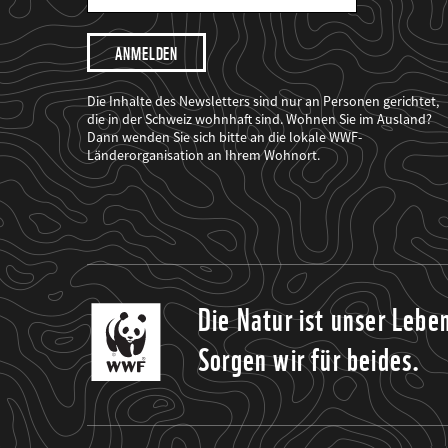
Mail
Adresse
Ich
möchte,
dass
der
WWF
Die Inhalte des Newsletters sind nur an Personen gerichtet,
mich
die in der Schweiz wohnhaft sind. Wohnen Sie im Ausland?
über
Dann wenden Sie sich bitte an die lokale WWF-
seine
Projekte
Länderorganisation an Ihrem Wohnort.
informiert.
Die Natur ist unser Lebe
Sorgen wir für beides.