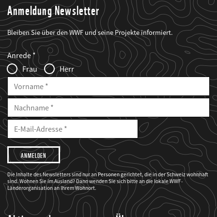
Anmeldung Newsletter
Bleiben Sie über den WWF und seine Projekte informiert.
Web2Case
Fieldset
anrede_name
Anrede
Infofelder
Frau
Herr
Vorname
Nachname
E-
Mailadresse
E-
Mail
Adresse
Ich
möchte,
dass
der
WWF
Die Inhalte des Newsletters sind nur an Personen gerichtet, die in der Schweiz wohnhaft
mich
sind. Wohnen Sie im Ausland? Dann wenden Sie sich bitte an die lokale WWF-
über
seine
Länderorganisation an Ihrem Wohnort.
Projekte
informiert.