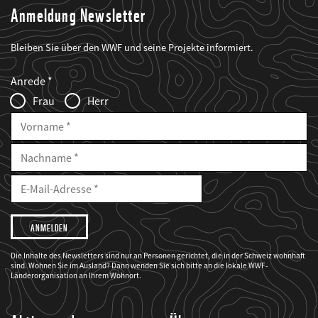
Anmeldung Newsletter
Bleiben Sie über den WWF und seine Projekte informiert.
Web2Case
Fieldset
anrede_name
Anrede
Infofelder
Frau
Herr
Vorname
Nachname
E-
Mailadresse
E-
Mail
Adresse
Ich
möchte,
dass
der
WWF
Die Inhalte des Newsletters sind nur an Personen gerichtet, die in der Schweiz wohnhaft
mich
sind. Wohnen Sie im Ausland? Dann wenden Sie sich bitte an die lokale WWF-
über
seine
Länderorganisation an Ihrem Wohnort.
Projekte
informiert.