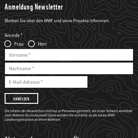
Anmeldung Newsletter
Bleiben Sie über den WWF und seine Projekte informiert.
Web2Case
Fieldset
anrede_name
Anrede
Infofelder
Frau
Herr
Vorname
Nachname
E-
Mailadresse
E-
Mail
Adresse
Ich
möchte,
dass
der
WWF
Die Inhalte des Newsletters sind nur an Personen gerichtet, die in der Schweiz wohnhaft
mich
sind. Wohnen Sie im Ausland? Dann wenden Sie sich bitte an die lokale WWF-
über
seine
Länderorganisation an Ihrem Wohnort.
Projekte
informiert.