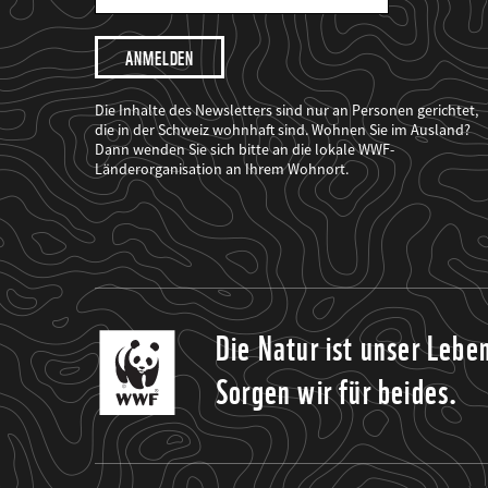
Mail
Adresse
Ich
möchte,
dass
der
WWF
Die Inhalte des Newsletters sind nur an Personen gerichtet,
mich
die in der Schweiz wohnhaft sind. Wohnen Sie im Ausland?
über
Dann wenden Sie sich bitte an die lokale WWF-
seine
Projekte
Länderorganisation an Ihrem Wohnort.
informiert.
Die Natur ist unser Lebe
Sorgen wir für beides.