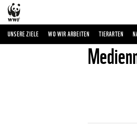
Direkt
zum
Inhalt
UNSERE ZIELE
WO WIR ARBEITEN
TIERARTEN
N
Medienm