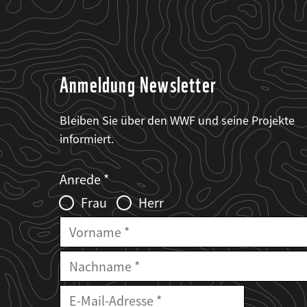
Anmeldung Newsletter
Bleiben Sie über den WWF und seine Projekte
informiert.
Web2Case
Fieldset
anrede_name
Anrede
Infofelder
Frau
Herr
Vorname
Nachname
E-
Mailadresse
E-