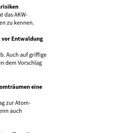
risiken
at das AKW-
gen zu kennen.
z vor Entwaldung
. Auch auf griffige
en dem Vorschlag
Atomträumen eine
ag zur Atom-
wenn auch