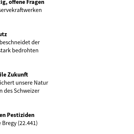
ig, offene Fragen
servekraftwerken
utz
beschneidet der
stark bedrohten
ile Zukunft
eichert unsere Natur
en des Schweizer
en Pestiziden
e Bregy (22.441)