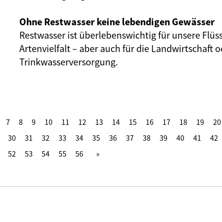
Ohne Restwasser keine lebendigen Gewässer
Restwasser ist überlebenswichtig für unsere Flüs
Artenvielfalt – aber auch für die Landwirtschaft o
Trinkwasserversorgung.
7
8
9
10
11
12
13
14
15
16
17
18
19
20
30
31
32
33
34
35
36
37
38
39
40
41
42
52
53
54
55
56