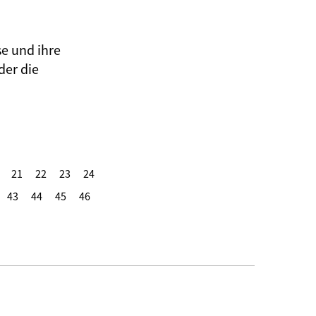
se und ihre
der die
21
22
23
24
43
44
45
46