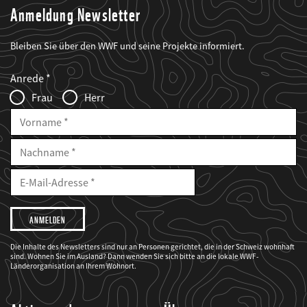
Anmeldung Newsletter
Bleiben Sie über den WWF und seine Projekte informiert.
Web2Case
Fieldset
anrede_name
Anrede
Infofelder
Frau
Herr
Vorname
Nachname
E-
Mailadresse
E-
Mail
Adresse
Ich
möchte,
dass
der
WWF
Die Inhalte des Newsletters sind nur an Personen gerichtet, die in der Schweiz wohnhaft
mich
sind. Wohnen Sie im Ausland? Dann wenden Sie sich bitte an die lokale WWF-
über
seine
Länderorganisation an Ihrem Wohnort.
Projekte
informiert.