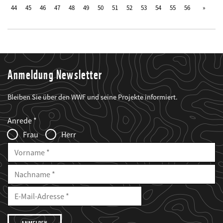
44
45
46
47
48
49
50
51
52
53
54
55
56
Anmeldung Newsletter
Bleiben Sie über den WWF und seine Projekte informiert.
Web2Case
Fieldset
anrede_name
Anrede
Infofelder
Frau
Herr
Vorname
Nachname
E-
Mailadresse
E-
Mail
Adresse
Ich