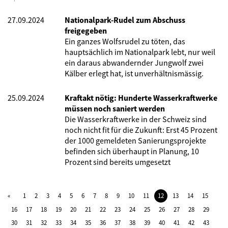
27.09.2024
Nationalpark-Rudel zum Abschuss
freigegeben
Ein ganzes Wolfsrudel zu töten, das
hauptsächlich im Nationalpark lebt, nur weil
ein daraus abwandernder Jungwolf zwei
Kälber erlegt hat, ist unverhältnismässig.
25.09.2024
Kraftakt nötig: Hunderte Wasserkraftwerke
müssen noch saniert werden
Die Wasserkraftwerke in der Schweiz sind
noch nicht fit für die Zukunft: Erst 45 Prozent
der 1000 gemeldeten Sanierungsprojekte
befinden sich überhaupt in Planung, 10
Prozent sind bereits umgesetzt
1
2
3
4
5
6
7
8
9
10
11
12
13
14
15
16
17
18
19
20
21
22
23
24
25
26
27
28
29
30
31
32
33
34
35
36
37
38
39
40
41
42
43