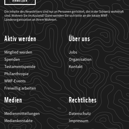
möchte,
dass
der
WWF
Die Inhalte des Newsletters sind nur an Personen gerichtet, die in der Schweiz wohnhaft
mich
sind. Wohnen Sie im Ausland? Dann wenden Sie sich bitte an die lokale WWF-
über
seine
Länderorganisation an Ihrem Wohnort.
Projekte
informiert.
Aktiv werden
Über uns
Mitglied werden
Jobs
Spenden
Organisation
Testamentspende
Kontakt
Philanthropie
WWF-Events
Freiwillig arbeiten
Medien
Rechtliches
Medienmitteilungen
Datenschutz
Medienkontakte
Impressum