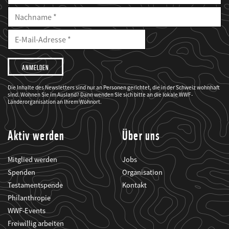
Nachname
E-
Mailadresse
E-
Mail
Adresse
Ich
möchte,
dass
der
WWF
Die Inhalte des Newsletters sind nur an Personen gerichtet, die in der Schweiz wohnhaft
mich
sind. Wohnen Sie im Ausland? Dann wenden Sie sich bitte an die lokale WWF-
über
seine
Länderorganisation an Ihrem Wohnort.
Projekte
informiert.
Aktiv werden
Über uns
Mitglied werden
Jobs
Spenden
Organisation
Testamentspende
Kontakt
Philanthropie
WWF-Events
Freiwillig arbeiten