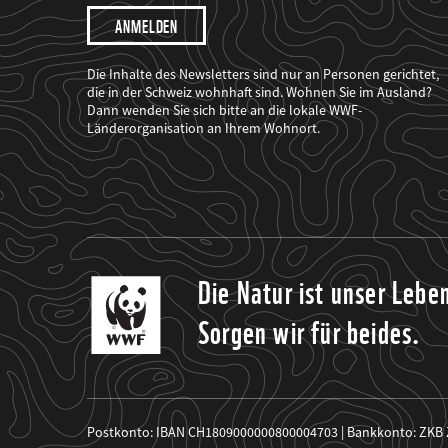
Ich
möchte,
dass
der
WWF
Die Inhalte des Newsletters sind nur an Personen gerichtet,
mich
die in der Schweiz wohnhaft sind. Wohnen Sie im Ausland?
über
Dann wenden Sie sich bitte an die lokale WWF-
seine
Projekte
Länderorganisation an Ihrem Wohnort.
informiert.
Die Natur ist unser Lebe
Sorgen wir für beides.
Postkonto: IBAN CH1809000000800004703 | Bankkonto: ZKB