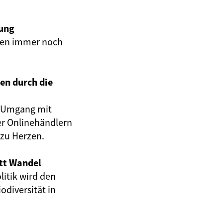
zung
nzen immer noch
en durch die
 Umgang mit
er Onlinehändlern
 zu Herzen.
att Wandel
itik wird den
diversität in