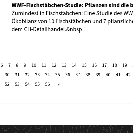
WWF-Fischstäbchen-Studie: Pflanzen sind die b
Zumindest in Fischstäbchen: Eine Studie des WW
Ökobilanz von 10 Fischstäbchen und 7 pflanzlich
dem CH-Detailhandel.&nbsp
6
7
8
9
10
11
12
13
14
15
16
17
18
19
30
31
32
33
34
35
36
37
38
39
40
41
42
52
53
54
55
56