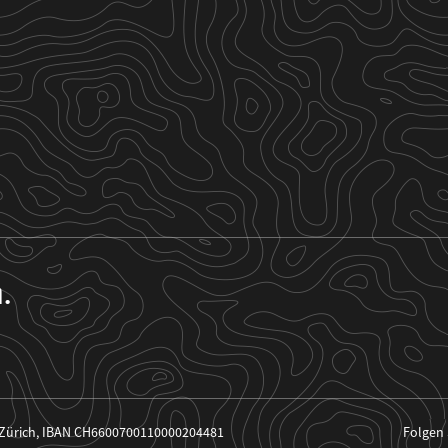
n.
 Zürich, IBAN CH6600700110000204481
Folgen 