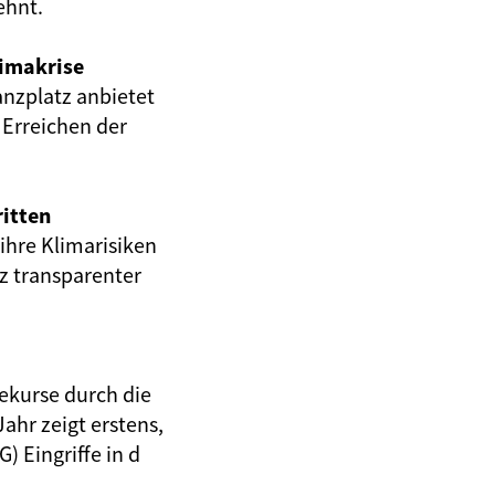
ehnt.
limakrise
anzplatz anbietet
 Erreichen der
ritten
hre Klimarisiken
z transparenter
Rekurse durch die
ahr zeigt erstens,
 Eingriffe in d