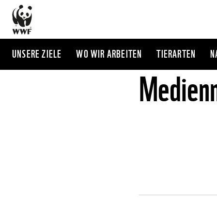
Direkt
zum
Inhalt
UNSERE ZIELE
WO WIR ARBEITEN
TIERARTEN
N
Medienm