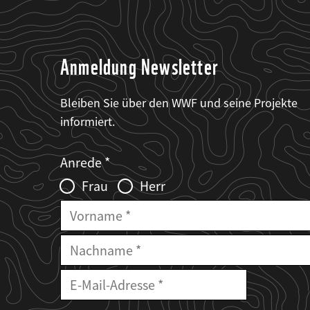
Anmeldung Newsletter
Bleiben Sie über den WWF und seine Projekte
informiert.
Web2Case
Fieldset
anrede_name
Anrede
Infofelder
Frau
Herr
Vorname
Nachname
E-
Mailadresse
E-
Mail
Adresse