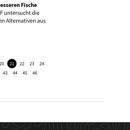
esseren Fische
F untersucht die
en Alternativen aus
20
21
22
23
24
43
44
45
46