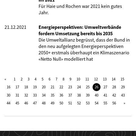
Für Haie und Rochen war 2021 kein gutes
Jahr.
21.12.2021
Energieperspektiven: Umweltverbände
fordern Umsetzung bereits bis 2035
Die Umweltallianz begrüsst, dass der Bund in
den neu aufgelegten Energieperspektiven
2050+ erstmals überhaupt ein Klimaszenario
«Netto Null» modelliert hat
1
2
3
4
5
6
7
8
9
10
11
12
13
14
15
16
17
18
19
20
21
22
23
24
25
26
27
28
29
30
31
32
33
34
35
36
37
38
39
40
41
42
43
44
45
46
47
48
49
50
51
52
53
54
55
56