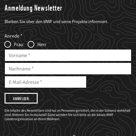
Anmeldung Newsletter
Bleiben Sie über den WWF und seine Projekte informiert.
Web2Case
Fieldset
anrede_name
Anrede
Infofelder
Frau
Herr
Vorname
Nachname
E-
Mailadresse
E-
Mail
Adresse
Ich
möchte,
dass
der
WWF
Die Inhalte des Newsletters sind nur an Personen gerichtet, die in der Schweiz wohnhaft
mich
sind. Wohnen Sie im Ausland? Dann wenden Sie sich bitte an die lokale WWF-
über
seine
Länderorganisation an Ihrem Wohnort.
Projekte
informiert.