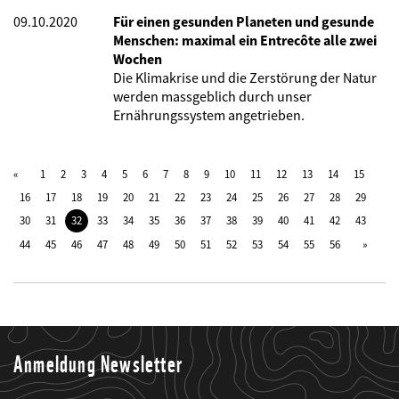
09.10.2020
Für einen gesunden Planeten und gesunde
Menschen: maximal ein Entrecôte alle zwei
Wochen
Die Klimakrise und die Zerstörung der Natur
werden massgeblich durch unser
Ernährungssystem angetrieben.
1
2
3
4
5
6
7
8
9
10
11
12
13
14
15
16
17
18
19
20
21
22
23
24
25
26
27
28
29
30
31
32
33
34
35
36
37
38
39
40
41
42
43
44
45
46
47
48
49
50
51
52
53
54
55
56
Anmeldung Newsletter