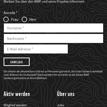
Bleiben Sie über den WWF und seine Projekte informiert.
Web2Case
Fieldset
anrede_name
Anrede
Infofelder
Frau
Herr
Vorname
Nachname
E-
Mailadresse
E-
Mail
Adresse
Ich
möchte,
dass
der
WWF
Die Inhalte des Newsletters sind nur an Personen gerichtet, die in der Schweiz wohnhaft
mich
sind. Wohnen Sie im Ausland? Dann wenden Sie sich bitte an die lokale WWF-
über
seine
Länderorganisation an Ihrem Wohnort.
Projekte
informiert.
Aktiv werden
Über uns
Mitglied werden
Jobs