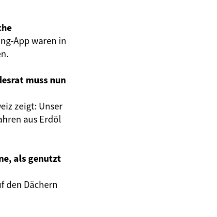
che
ing-App waren in
en.
desrat muss nun
eiz zeigt: Unser
Jahren aus Erdöl
ne, als genutzt
auf den Dächern