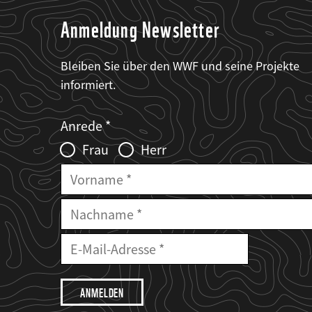
Anmeldung Newsletter
Bleiben Sie über den WWF und seine Projekte
informiert.
Web2Case
Fieldset
anrede_name
Anrede
Infofelder
Frau
Herr
Vorname
Nachname
E-
Mailadresse
E-
Mail
Adresse
Ich
möchte,
dass