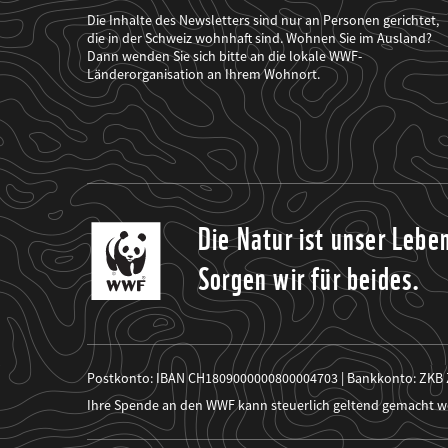
der
WWF
Die Inhalte des Newsletters sind nur an Personen gerichtet,
mich
die in der Schweiz wohnhaft sind. Wohnen Sie im Ausland?
über
Dann wenden Sie sich bitte an die lokale WWF-
seine
Projekte
Länderorganisation an Ihrem Wohnort.
informiert.
Die Natur ist unser Lebe
Sorgen wir für beides.
Postkonto: IBAN CH1809000000800004703 | Bankkonto: ZKB
Ihre Spende an den WWF kann steuerlich geltend gemacht w