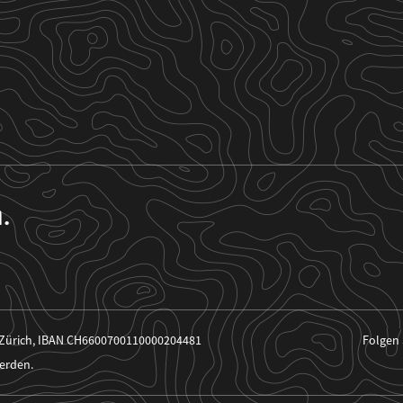
n.
 Zürich, IBAN CH6600700110000204481
Folgen 
erden.