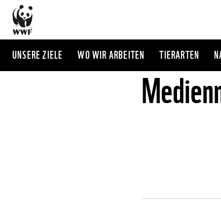
Direkt
zum
Inhalt
UNSERE ZIELE
WO WIR ARBEITEN
TIERARTEN
N
Medienm