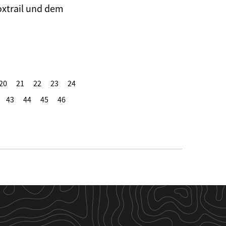
oxtrail und dem
20
21
22
23
24
43
44
45
46