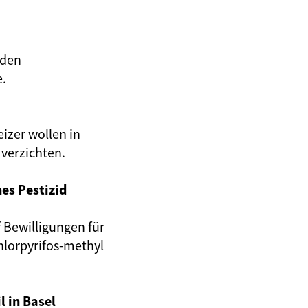
iden
e.
izer wollen in
 verzichten.
hes Pestizid
 Bewilligungen für
hlorpyrifos-methyl
l in Basel