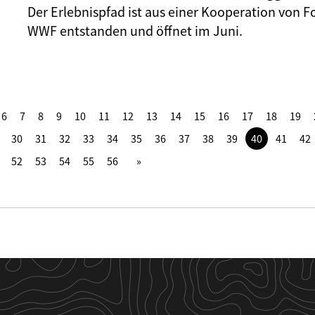
Der Erlebnispfad ist aus einer Kooperation von F
WWF entstanden und öffnet im Juni.
6
7
8
9
10
11
12
13
14
15
16
17
18
19
30
31
32
33
34
35
36
37
38
39
40
41
42
52
53
54
55
56