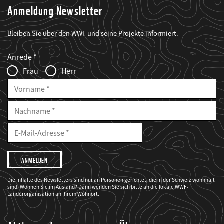
Anmeldung Newsletter
Bleiben Sie über den WWF und seine Projekte informiert.
Web2Case
Fieldset
anrede_name
Anrede
Infofelder
Frau
Herr
Vorname
Nachname
E-
Mailadresse
E-
Mail
Adresse
Ich
möchte,
dass
der
WWF
Die Inhalte des Newsletters sind nur an Personen gerichtet, die in der Schweiz wohnhaft
mich
sind. Wohnen Sie im Ausland? Dann wenden Sie sich bitte an die lokale WWF-
über
seine
Länderorganisation an Ihrem Wohnort.
Projekte
informiert.