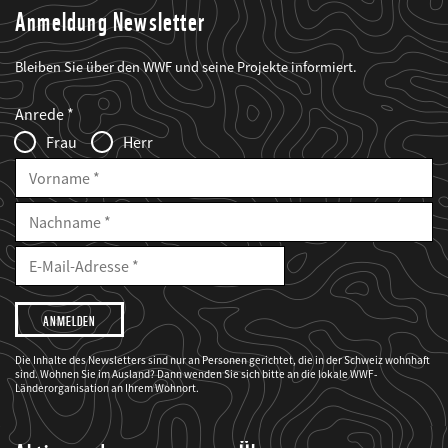
Anmeldung Newsletter
Bleiben Sie über den WWF und seine Projekte informiert.
Web2Case
Fieldset
anrede_name
Anrede
Infofelder
Frau
Herr
Vorname
Nachname
E-
Mailadresse
E-
Mail
Adresse
Ich
möchte,
dass
der
WWF
Die Inhalte des Newsletters sind nur an Personen gerichtet, die in der Schweiz wohnhaft
mich
sind. Wohnen Sie im Ausland? Dann wenden Sie sich bitte an die lokale WWF-
über
seine
Länderorganisation an Ihrem Wohnort.
Projekte
informiert.