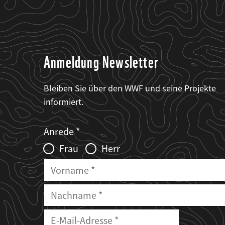
Anmeldung Newsletter
Bleiben Sie über den WWF und seine Projekte
informiert.
Web2Case
Fieldset
anrede_name
Anrede
Infofelder
Frau
Herr
Vorname
Nachname
E-
Mailadresse
E-