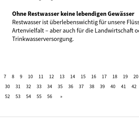
Ohne Restwasser keine lebendigen Gewässer
Restwasser ist überlebenswichtig für unsere Flüs
Artenvielfalt – aber auch für die Landwirtschaft o
Trinkwasserversorgung.
7
8
9
10
11
12
13
14
15
16
17
18
19
20
30
31
32
33
34
35
36
37
38
39
40
41
42
52
53
54
55
56