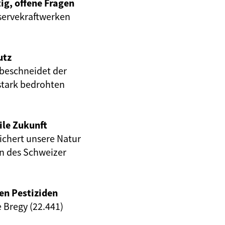
ig, offene Fragen
servekraftwerken
utz
beschneidet der
stark bedrohten
ile Zukunft
eichert unsere Natur
en des Schweizer
en Pestiziden
e Bregy (22.441)