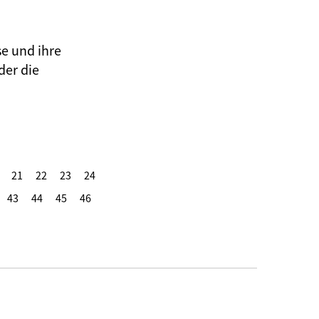
se und ihre
der die
21
22
23
24
43
44
45
46