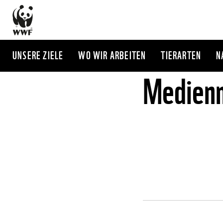
Direkt
zum
Inhalt
UNSERE ZIELE
WO WIR ARBEITEN
TIERARTEN
N
Medienm