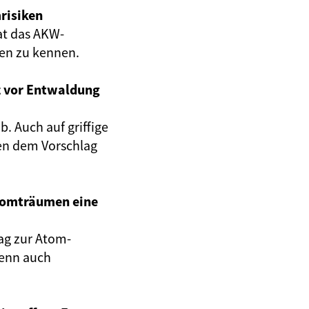
risiken
at das AKW-
gen zu kennen.
z vor Entwaldung
. Auch auf griffige
en dem Vorschlag
Atomträumen eine
ag zur Atom-
wenn auch