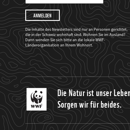
Mail
Adresse
Ich
möchte,
dass
der
WWF
Die Inhalte des Newsletters sind nur an Personen gerichtet,
mich
die in der Schweiz wohnhaft sind. Wohnen Sie im Ausland?
über
Dann wenden Sie sich bitte an die lokale WWF-
seine
Projekte
Länderorganisation an Ihrem Wohnort.
informiert.
Die Natur ist unser Lebe
Sorgen wir für beides.