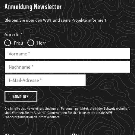
Anmeldung Newsletter
Bleiben Sie über den WWF und seine Projekte informiert.
Web2Case
Fieldset
anrede_name
Anrede
Infofelder
Frau
Herr
Vorname
Nachname
E-
Mailadresse
E-
Mail
Adresse
Ich
möchte,
dass
der
WWF
Die Inhalte des Newsletters sind nur an Personen gerichtet, die in der Schweiz wohnhaft
mich
sind. Wohnen Sie im Ausland? Dann wenden Sie sich bitte an die lokale WWF-
über
seine
Länderorganisation an Ihrem Wohnort.
Projekte
informiert.