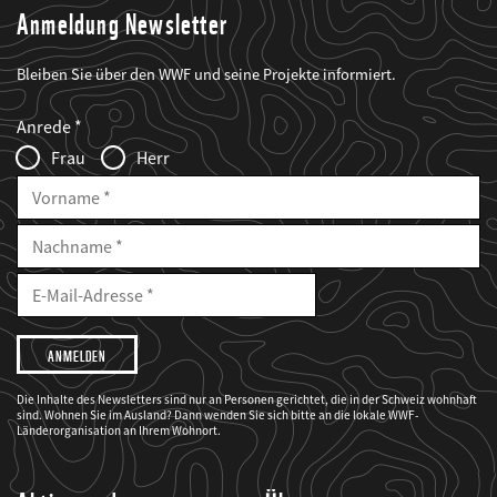
Anmeldung Newsletter
Bleiben Sie über den WWF und seine Projekte informiert.
Web2Case
Fieldset
anrede_name
Anrede
Infofelder
Frau
Herr
Vorname
Nachname
E-
Mailadresse
E-
Mail
Adresse
Ich
möchte,
dass
der
WWF
Die Inhalte des Newsletters sind nur an Personen gerichtet, die in der Schweiz wohnhaft
mich
sind. Wohnen Sie im Ausland? Dann wenden Sie sich bitte an die lokale WWF-
über
seine
Länderorganisation an Ihrem Wohnort.
Projekte
informiert.