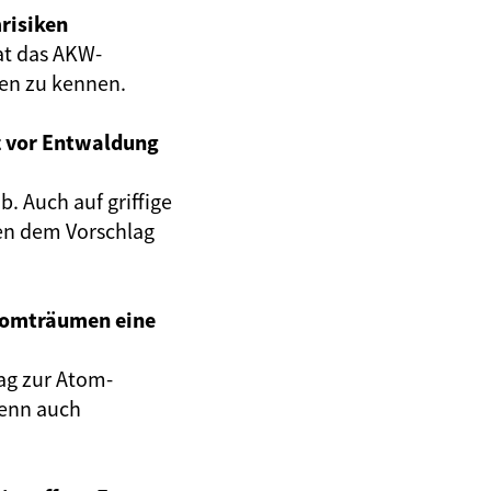
risiken
at das AKW-
gen zu kennen.
z vor Entwaldung
. Auch auf griffige
en dem Vorschlag
Atomträumen eine
ag zur Atom-
wenn auch