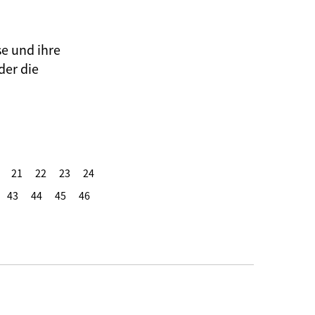
se und ihre
der die
21
22
23
24
43
44
45
46