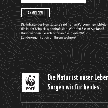
Mail
Adresse
Ich
möchte,
dass
der
WWF
Die Inhalte des Newsletters sind nur an Personen gerichtet,
mich
die in der Schweiz wohnhaft sind. Wohnen Sie im Ausland?
über
Dann wenden Sie sich bitte an die lokale WWF-
seine
Projekte
Länderorganisation an Ihrem Wohnort.
informiert.
Die Natur ist unser Lebe
Sorgen wir für beides.