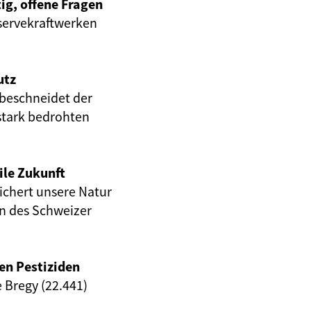
ig, offene Fragen
servekraftwerken
utz
beschneidet der
stark bedrohten
ile Zukunft
eichert unsere Natur
en des Schweizer
en Pestiziden
e Bregy (22.441)