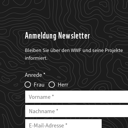
Anmeldung Newsletter
Bleiben Sie über den WWF und seine Projekte
informiert.
Web2Case
Fieldset
anrede_name
Anrede
Infofelder
Frau
Herr
Vorname
Nachname
E-
Mailadresse
E-