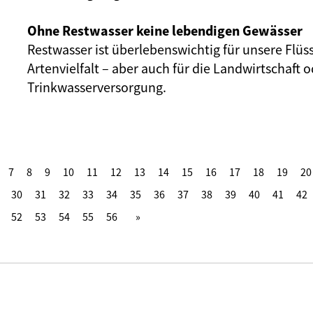
Ohne Restwasser keine lebendigen Gewässer
Restwasser ist überlebenswichtig für unsere Flüs
Artenvielfalt – aber auch für die Landwirtschaft o
Trinkwasserversorgung.
7
8
9
10
11
12
13
14
15
16
17
18
19
20
30
31
32
33
34
35
36
37
38
39
40
41
42
52
53
54
55
56