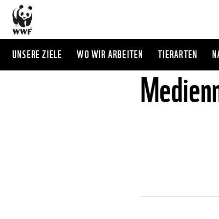
Direkt
zum
Inhalt
UNSERE ZIELE
WO WIR ARBEITEN
TIERARTEN
N
Medienm