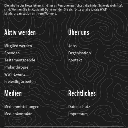
der
WWF
Die Inhalte des Newsletters sind nur an Personen gerichtet, die in der Schweiz wohnhaft
mich
sind. Wohnen Sie im Ausland? Dann wenden Sie sich bitte an die lokale WWF-
über
seine
Länderorganisation an Ihrem Wohnort.
Projekte
informiert.
Aktiv werden
Über uns
Mitglied werden
Jobs
Spenden
Organisation
Testamentspende
Kontakt
Philanthropie
WWF-Events
Freiwillig arbeiten
Medien
Rechtliches
Medienmitteilungen
Datenschutz
Medienkontakte
Impressum