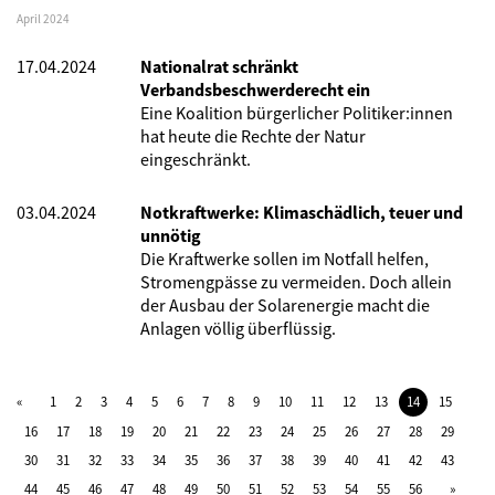
April 2024
17.04.2024
Nationalrat schränkt
Verbandsbeschwerderecht ein
Eine Koalition bürgerlicher Politiker:innen
hat heute die Rechte der Natur
eingeschränkt.
03.04.2024
Notkraftwerke: Klimaschädlich, teuer und
unnötig
Die Kraftwerke sollen im Notfall helfen,
Stromengpässe zu vermeiden. Doch allein
der Ausbau der Solarenergie macht die
Anlagen völlig überflüssig.
1
2
3
4
5
6
7
8
9
10
11
12
13
14
15
16
17
18
19
20
21
22
23
24
25
26
27
28
29
30
31
32
33
34
35
36
37
38
39
40
41
42
43
44
45
46
47
48
49
50
51
52
53
54
55
56