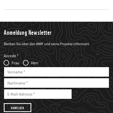
Anmeldung Newsletter
Bleiben Sie über den WWF und seine Projekte informiert.
Web2Case
Fieldset
anrede_name
Anrede
Infofelder
Frau
Herr
Vorname
Nachname
E-
Mailadresse
E-
Mail
Adresse
Ich
möchte,
dass