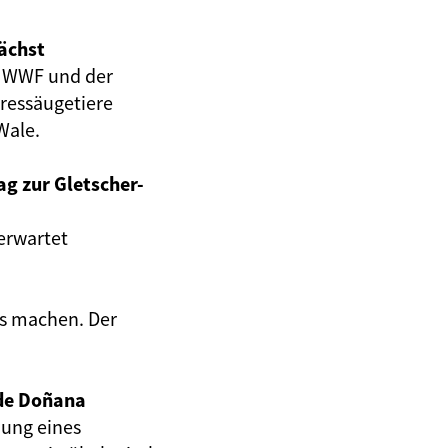
ächst
s WWF und der
ressäugetiere
Wale.
ag zur Gletscher-
erwartet
ts machen. Der
 de Doñana
dung eines