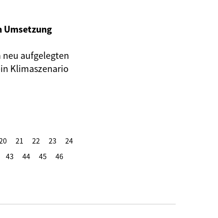
n Umsetzung
n neu aufgelegten
in Klimaszenario
20
21
22
23
24
43
44
45
46