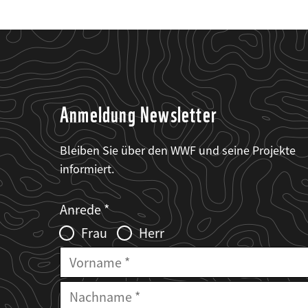
Anmeldung Newsletter
Bleiben Sie über den WWF und seine Projekte
informiert.
Web2Case
Fieldset
anrede_name
Anrede
Infofelder
Frau
Herr
Vorname
Nachname