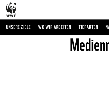
Direkt
zum
Inhalt
UNSERE ZIELE
WO WIR ARBEITEN
TIERARTEN
N
Medienm