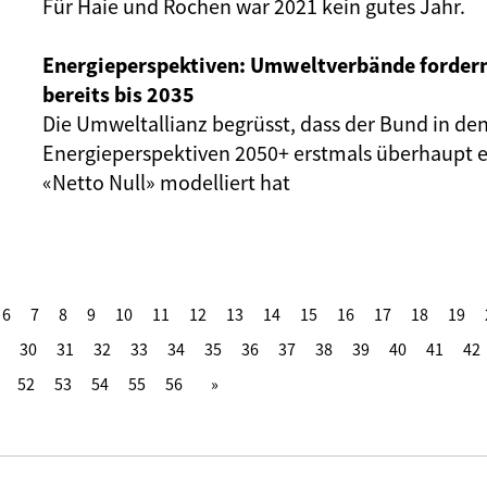
Für Haie und Rochen war 2021 kein gutes Jahr.
Energieperspektiven: Umweltverbände forder
bereits bis 2035
Die Umweltallianz begrüsst, dass der Bund in de
Energieperspektiven 2050+ erstmals überhaupt e
«Netto Null» modelliert hat
6
7
8
9
10
11
12
13
14
15
16
17
18
19
30
31
32
33
34
35
36
37
38
39
40
41
42
52
53
54
55
56