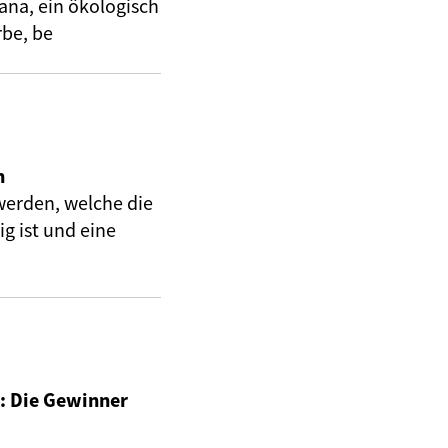
ana, ein ökologisch
be, be
h
werden, welche die
g ist und eine
: Die Gewinner