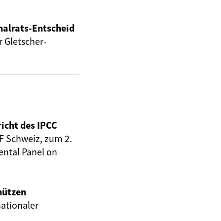
nalrats-Entscheid
 Gletscher-
icht des IPCC
F Schweiz, zum 2.
ental Panel on
hützen
nationaler