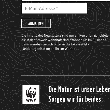
E-
Mailadresse
E-
Mail
Adresse
Ich
möchte,
dass
der
WWF
Die Inhalte des Newsletters sind nur an Personen gerichtet,
mich
die in der Schweiz wohnhaft sind. Wohnen Sie im Ausland?
über
Dann wenden Sie sich bitte an die lokale WWF-
seine
Projekte
Länderorganisation an Ihrem Wohnort.
informiert.
Die Natur ist unser Lebe
Sorgen wir für beides.