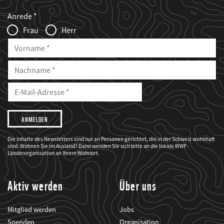
Web2Case
Fieldset
anrede_name
Anrede
Infofelder
Frau
Herr
Vorname
Nachname
E-
Mailadresse
E-
Mail
Adresse
Ich
möchte,
dass
der
WWF
Die Inhalte des Newsletters sind nur an Personen gerichtet, die in der Schweiz wohnhaft
mich
sind. Wohnen Sie im Ausland? Dann wenden Sie sich bitte an die lokale WWF-
über
seine
Länderorganisation an Ihrem Wohnort.
Projekte
informiert.
Aktiv werden
Über uns
Mitglied werden
Jobs
Spenden
Organisation