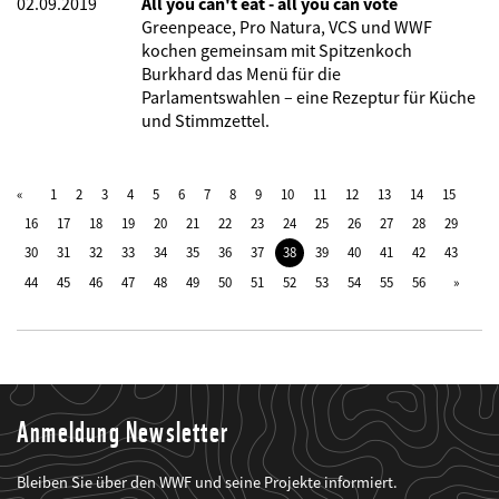
02.09.2019
All you can't eat - all you can vote
Greenpeace, Pro Natura, VCS und WWF
kochen gemeinsam mit Spitzenkoch
Burkhard das Menü für die
Parlamentswahlen – eine Rezeptur für Küche
und Stimmzettel.
1
2
3
4
5
6
7
8
9
10
11
12
13
14
15
16
17
18
19
20
21
22
23
24
25
26
27
28
29
30
31
32
33
34
35
36
37
38
39
40
41
42
43
44
45
46
47
48
49
50
51
52
53
54
55
56
Anmeldung Newsletter
Bleiben Sie über den WWF und seine Projekte informiert.